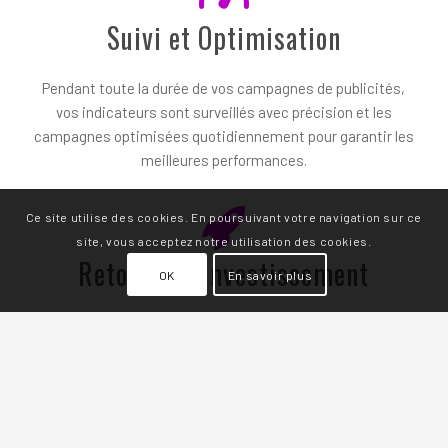
Suivi et Optimisation
Pendant toute la durée de vos campagnes de publicités,
vos indicateurs sont surveillés avec précision et les
campagnes optimisées quotidiennement pour garantir les
meilleures performances.
Ce site utilise des cookies. En poursuivant votre navigation sur ce
site, vous acceptez notre utilisation des cookies.
Retour sur Investissement
OK
En savoir plus
Nous mesurons précisément les
Indicateurs clés de
performance
de vos campagnes afin d’atteindre ou de
dépasser les objectifs définis.
Vous cherchez un community manager à Anlier ?