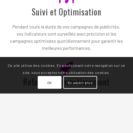
Suivi et Optimisation
Pendant toute la durée de vos campagnes de publicités,
vos indicateurs sont surveillés avec précision et les
campagnes optimisées quotidiennement pour garantir les
meilleures performances.
Ce site utilise des cookies. En poursuivant votre navigation sur ce
site, vous acceptez notre utilisation des cookies.
Retour sur Investissement
OK
En savoir plus
Nous mesurons précisément les
Indicateurs clés de
performance
de vos campagnes afin d’atteindre ou de
dépasser les objectifs définis.
Vous cherchez un community manager à Sirault ?